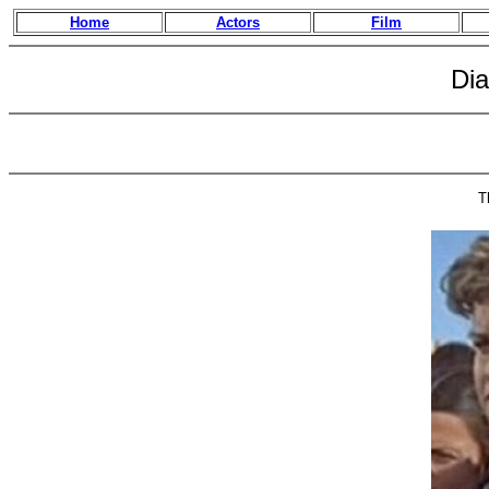
Home
Actors
Film
Di
T